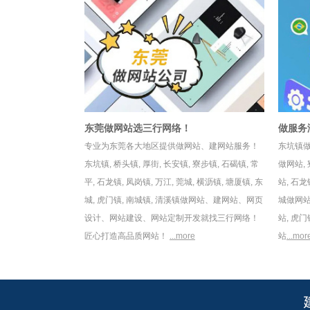
东莞做网站选三行网络！
做服务
专业为东莞各大地区提供做网站、建网站服务！
东坑镇
东坑镇
,
桥头镇
,
厚街
,
长安镇
,
寮步镇
,
石碣镇
,
常
做网站
,
平
,
石龙镇
,
凤岗镇
,
万江
,
莞城
,
横沥镇
,
塘厦镇
,
东
站
,
石龙
城
,
虎门镇
,
南城镇
,
清溪镇
做网站、建网站、网页
城做网
设计、网站建设、网站定制开发就找三行网络！
站
,
虎门
匠心打造高品质网站！
...more
站
...mor