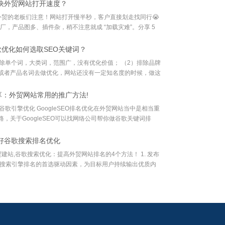
快外贸网站打开速度？
贸的老板们注意！网站打开慢半秒，客户直接划走找同行😭
厂，产品图多、插件杂，稍不注意就成 “加载灾难”。分享 5
你把海外加载速度压到 3 秒内
歌优化如何选取SEO关键词？
除单个词，大类词，范围广，没有优化价值； （2）排除品牌
或者产品名词去做优化，网站还没有一定知名度的时候，做这
 （3）参考竞争对手网站的关键词；
：外贸网站常用的推广方法!
谷歌引擎优化 GoogleSEO排名优化在外贸网站当中是相当重
，关于GoogleSEO可以找网络公司帮你做谷歌关键词排
也可以自己进行优化，一定要正当的排名手
好谷歌搜索排名优化
建站,谷歌搜索优化：提高外贸网站排名的4个方法！ 1. 发布
高搜索引擎排名的首选驱动因素，为目标用户持续输出优质内
从而提高网站的权威性；从用户的