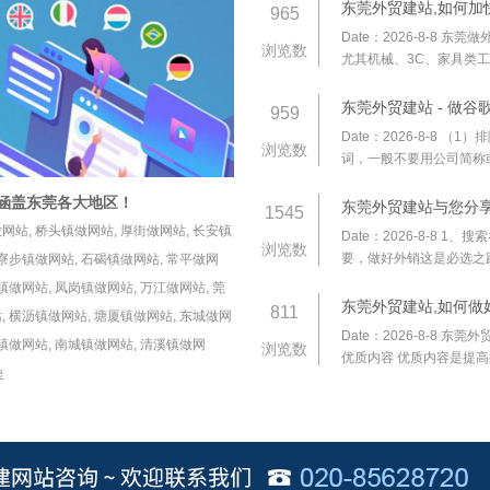
东莞外贸建站,如何加
965
Date：2026-8-8
东莞做外
浏览数
尤其机械、3C、家具类工
个立竿见影的提速技巧，帮
东莞外贸建站 - 做谷
959
Date：2026-8-8
（1）排
浏览数
词，一般不要用公司简称
种词的搜索量是极低的；
涵盖东莞各大地区！
东莞外贸建站与您分享
1545
做网站
,
桥头镇做网站
,
厚街做网站
,
长安镇
Date：2026-8-8
1、搜索
浏览数
要，做好外销这是必选之路
寮步镇做网站
,
石碣镇做网站
,
常平做网
名，如果自身条件可以，
镇做网站
,
凤岗镇做网站
,
万江做网站
,
莞
东莞外贸建站,如何做
811
站
,
横沥镇做网站
,
塘厦镇做网站
,
东城做网
Date：2026-8-8
东莞外贸
镇做网站
,
南城镇做网站
,
清溪镇做网
浏览数
优质内容 优质内容是提
e
容一定会增加网站流量，