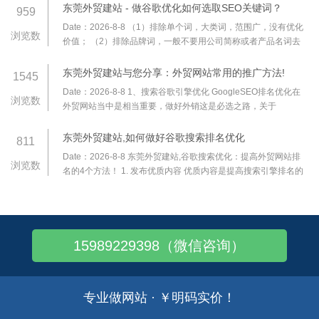
巧，帮你把海外加载速度压到 3 秒内
东莞外贸建站 - 做谷歌优化如何选取SEO关键词？
959
Date：2026-8-8
（1）排除单个词，大类词，范围广，没有优化
浏览数
价值； （2）排除品牌词，一般不要用公司简称或者产品名词去
做优化，网站还没有一定知名度的时候，做这种词的搜索量是极
低的； （3）参考竞争对手网站的关键词；
东莞外贸建站与您分享：外贸网站常用的推广方法!
1545
Date：2026-8-8
1、搜索谷歌引擎优化 GoogleSEO排名优化在
浏览数
外贸网站当中是相当重要，做好外销这是必选之路，关于
GoogleSEO可以找网络公司帮你做谷歌关键词排名，如果自身条
件可以，也可以自己进行优化，一定要正当的排名手
东莞外贸建站,如何做好谷歌搜索排名优化
811
Date：2026-8-8
东莞外贸建站,谷歌搜索优化：提高外贸网站排
浏览数
名的4个方法！ 1. 发布优质内容 优质内容是提高搜索引擎排名的
首选驱动因素，为目标用户持续输出优质内容一定会增加网站流
量，从而提高网站的权威性；从用户的
15989229398（微信咨询）
专业做网站 · ￥明码实价！