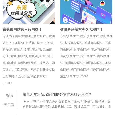
东莞做网站选三行网络！
做服务涵盖东莞各大地区！
专业为东莞各大地区提供做网站、建网
东坑镇做网站
,
桥头镇做网站
,
厚街做网
站服务！
东坑镇
,
桥头镇
,
厚街
,
长安镇
,
站
,
长安镇做网站
,
寮步镇做网站
,
石碣
寮步镇
,
石碣镇
,
常平
,
石龙镇
,
凤岗镇
,
镇做网站
,
常平做网站
,
石龙镇做网站
,
万江
,
莞城
,
横沥镇
,
塘厦镇
,
东城
,
虎门
凤岗镇做网站
,
万江做网站
,
莞城做网
镇
,
南城镇
,
清溪镇
做网站、建网站、网
站
,
横沥镇做网站
,
塘厦镇做网站
,
东城
页设计、网站建设、网站定制开发就找
做网站
,
虎门镇做网站
,
南城镇做网站
,
三行网络！匠心打造高品质网站！
清溪镇做网站
...more
...more
东莞外贸建站,如何加快外贸网站打开速度？
965
Date：2026-8-8
东莞做外贸的老板们注意！网站打开慢半秒，客
浏览数
户直接划走找同行😭 尤其机械、3C、家具类工厂，产品图多、插
件杂，稍不注意就成 “加载灾难”。分享 5 个立竿见影的提速技