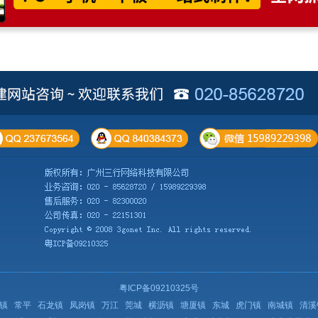
粤ICP备09210325号
镇
常平
石龙镇
凤岗镇
万江
莞城
横沥镇
塘厦镇
东城
虎门镇
南城镇
清溪