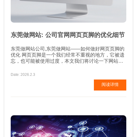
东莞做网站: 公司官网网页页脚的优化细节
东莞做网站公司,东莞做网站——如何做好网页页脚的
优化 网页页脚是一个我们经常不重视的地方，它被遗
忘，也可能被使用过度，本文我们将讨论一下网站底
部（或者叫页脚）的一些注意点。 大量链接 你肯定见
过很多这样的网站：底部有50，100，甚至更多的链
Date: 2026.2.3
接。搜索引擎抓取你的网站时，它会尝试区别网站的
阅读详情
不同区域并区别它们的权重。所以你在网站底部放那
么一大堆链接，不会对你有什么帮助。我的建议是：
让你...