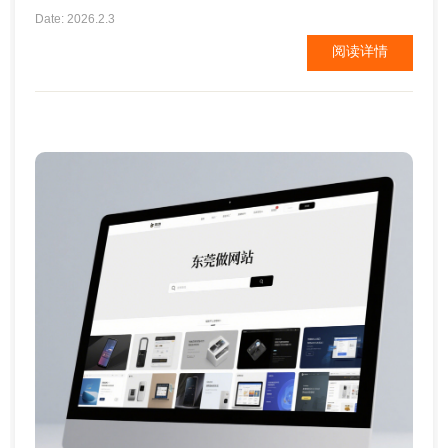
制作、设计之后，申请域名、购买空间，发布到指定
Date: 2026.2.3
的ip上去。做网站和做宣传册的步骤、流程差不多。
阅读详情
下面关于做网站的步骤，我从零开始做网站为您一一
介绍： 第一步骤：申请域名 1.了解域名：域名是网站
的门牌号码、办公地址。如...