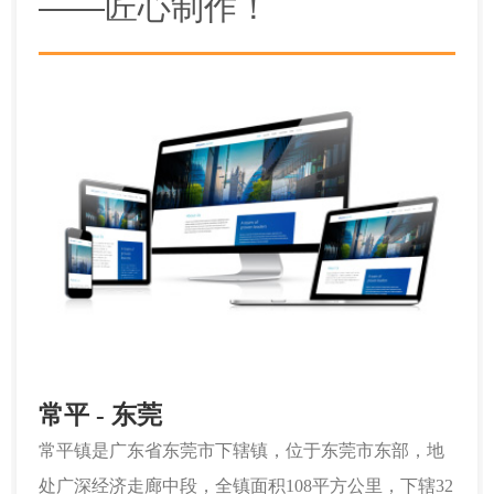
——匠心制作！
常平 - 东莞
常平镇是广东省东莞市下辖镇，位于东莞市东部，地
处广深经济走廊中段，全镇面积108平方公里，下辖32