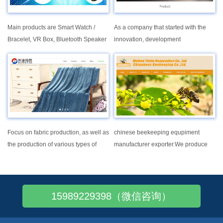
Main products are Smart Watch /
As a company that started with the
Bracelet, VR Box, Bluetooth Speaker
innovation, development
/ Headset and other digital
manufacturing of LED strip, Our
accessories.
underlying idea is to create high
quality, modular component systems
to integrate flexible LED strip and
rigid LED strip into everyday living
space
Focus on fabric production, as well as
chinese beekeeping equpiment
the production of various types of
manufacturer exporter.We produce
textiles
many high quality beekeeping tools
,like bee smoker,hive tool,wax
foundation.and other plastic bee
tools.
15989229398（微信咨询）